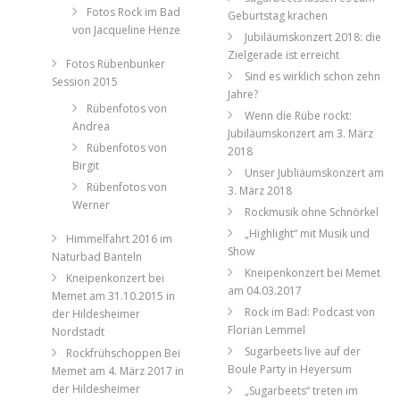
Fotos Rock im Bad
Geburtstag krachen
von Jacqueline Henze
Jubiläumskonzert 2018: die
Zielgerade ist erreicht
Fotos Rübenbunker
Sind es wirklich schon zehn
Session 2015
Jahre?
Rübenfotos von
Wenn die Rübe rockt:
Andrea
Jubiläumskonzert am 3. März
Rübenfotos von
2018
Birgit
Unser Jubliäumskonzert am
Rübenfotos von
3. März 2018
Werner
Rockmusik ohne Schnörkel
„Highlight“ mit Musik und
Himmelfahrt 2016 im
Show
Naturbad Banteln
Kneipenkonzert bei Memet
Kneipenkonzert bei
am 04.03.2017
Memet am 31.10.2015 in
Rock im Bad: Podcast von
der Hildesheimer
Florian Lemmel
Nordstadt
Sugarbeets live auf der
Rockfrühschoppen Bei
Boule Party in Heyersum
Memet am 4. März 2017 in
der Hildesheimer
„Sugarbeets“ treten im