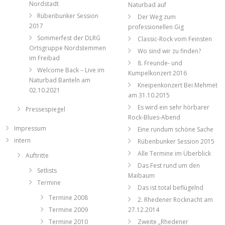
Nordstadt
Naturbad auf
Rübenbunker Session
Der Weg zum
2017
professionellen Gig
Sommerfest der DLRG
Classic-Rock vom Feinsten
Ortsgruppe Nordstemmen
Wo sind wir zu finden?
im Freibad
8. Freunde- und
Welcome Back – Live im
Kumpelkonzert 2016
Naturbad Banteln am
Kneipenkonzert Bei Mehmet
02.10.2021
am 31.10.2015
Es wird ein sehr hörbarer
Pressespiegel
Rock-Blues-Abend
Impressum
Eine rundum schöne Sache
intern
Rübenbunker Session 2015
Alle Termine im Überblick
Auftritte
Das Fest rund um den
Setlists
Maibaum
Termine
Das ist total beflügelnd
Termine 2008
2. Rhedener Rocknacht am
Termine 2009
27.12.2014
Termine 2010
Zweite „Rhedener