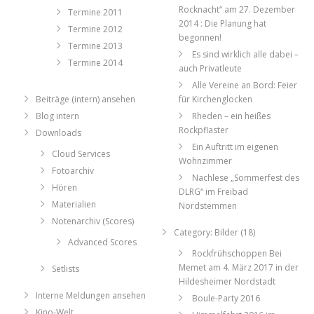
Rocknacht“ am 27. Dezember
Termine 2011
2014 : Die Planung hat
Termine 2012
begonnen!
Termine 2013
Es sind wirklich alle dabei –
Termine 2014
auch Privatleute
Alle Vereine an Bord: Feier
Beiträge (intern) ansehen
für Kirchenglocken
Blog intern
Rheden – ein heißes
Rockpflaster
Downloads
Ein Auftritt im eigenen
Cloud Services
Wohnzimmer
Fotoarchiv
Nachlese „Sommerfest des
Hören
DLRG“ im Freibad
Materialien
Nordstemmen
Notenarchiv (Scores)
Category: Bilder (18)
Advanced Scores
Rockfrühschoppen Bei
Memet am 4. März 2017 in der
Setlists
Hildesheimer Nordstadt
Interne Meldungen ansehen
Boule-Party 2016
Kino-Welt