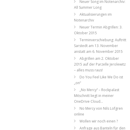
Neuer Song im Notenarchiv:
All Summer Long
Aktualisierungen im
Notenarchiv
Neuer Termin Abgrillen: 3.
Oktober 2015
Terminverschiebung: Auftritt
Sarstedt am 13. November
anstatt am 6. November 2015
Abgrillen am 2. Oktober
2015 auf der Parzelle Jerolewitz
– alles muss raus!
Do You Feel Like We Do ist
„on“
„No Mercy“ – Rockpalast
Mitschnitt liegt in meiner
OneDrive Cloud…
No Mercy von Nils Lofgren
online
Wollen wir noch einen ?
Anfrage aus Banteln für den