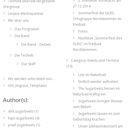
2. Rhedener Rocknacht am
Termine und fast vergessene
27.12.2014
Ereignisse
Sommerfest der DLRG
Unsere Werbepartner
Ortsgruppe Nordstemmen im
Wir über uns
Freibad
Das Programm
Fotos
Die Band
Nachlese „Sommerfest des
DLRG“ im Freibad
Die Band – Details
Nordstemmen
Die Technik
Category: Events und Termine
Our Staff
(10)
Live im Naturbad
Wir werden unterstützt von…
Endlich wieder auftreten!
XXX_Engrave_Templates
The Sugarbeets heizen im
Naturbad kräftig ein
Author(s):
Sugarbeets bringen Wasser
zum Beben
dirk.sugarbeets
(1)
Sugarbeets lassen es zum
hajo.sugarbeets
(4)
Geburtstag krachen
josef.sugarbeets
(1)
Unser Jubliäumskonzert am