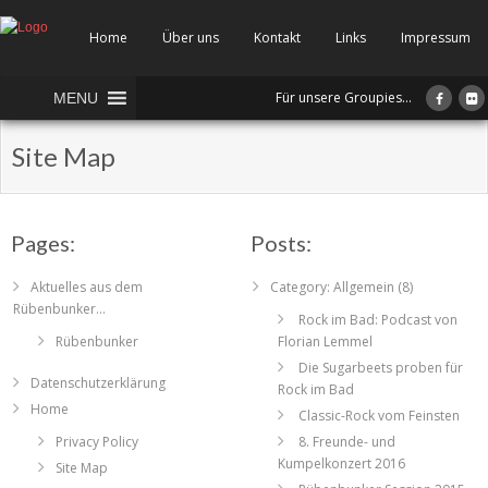
Home
Über uns
Kontakt
Links
Impressum
Für unsere Groupies...
MENU
Site Map
Pages:
Posts:
Aktuelles aus dem
Category: Allgemein (8)
Rübenbunker…
Rock im Bad: Podcast von
Rübenbunker
Florian Lemmel
Die Sugarbeets proben für
Datenschutzerklärung
Rock im Bad
Home
Classic-Rock vom Feinsten
Privacy Policy
8. Freunde- und
Kumpelkonzert 2016
Site Map