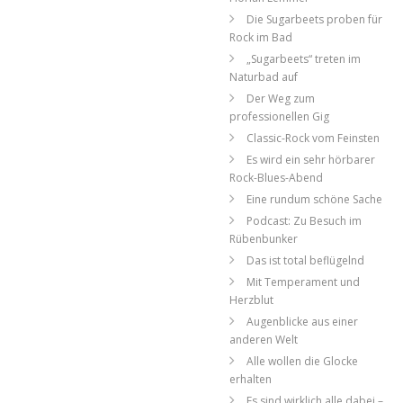
Die Sugarbeets proben für
Rock im Bad
„Sugarbeets“ treten im
Naturbad auf
Der Weg zum
professionellen Gig
Classic-Rock vom Feinsten
Es wird ein sehr hörbarer
Rock-Blues-Abend
Eine rundum schöne Sache
Podcast: Zu Besuch im
Rübenbunker
Das ist total beflügelnd
Mit Temperament und
Herzblut
Augenblicke aus einer
anderen Welt
Alle wollen die Glocke
erhalten
Es sind wirklich alle dabei –