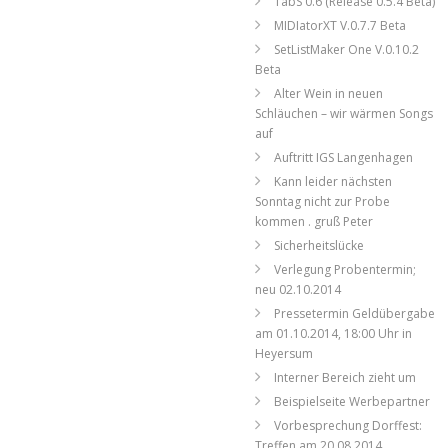
TabS 0.6 (Release 0.5.4 Beta)
MIDIatorXT V.0.7.7 Beta
SetListMaker One V.0.10.2
Beta
Alter Wein in neuen
Schläuchen – wir wärmen Songs
auf
Auftritt IGS Langenhagen
Kann leider nächsten
Sonntag nicht zur Probe
kommen . gruß Peter
Sicherheitslücke
Verlegung Probentermin;
neu 02.10.2014
Pressetermin Geldübergabe
am 01.10.2014, 18:00 Uhr in
Heyersum
Interner Bereich zieht um
Beispielseite Werbepartner
Vorbesprechung Dorffest:
Treffen am 20.08.2014