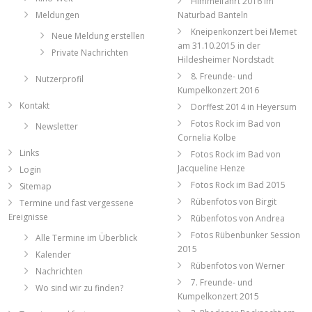
Himmelfahrt 2016 im
Meldungen
Naturbad Banteln
Kneipenkonzert bei Memet
Neue Meldung erstellen
am 31.10.2015 in der
Private Nachrichten
Hildesheimer Nordstadt
8. Freunde- und
Nutzerprofil
Kumpelkonzert 2016
Kontakt
Dorffest 2014 in Heyersum
Fotos Rock im Bad von
Newsletter
Cornelia Kolbe
Links
Fotos Rock im Bad von
Jacqueline Henze
Login
Fotos Rock im Bad 2015
Sitemap
Rübenfotos von Birgit
Termine und fast vergessene
Ereignisse
Rübenfotos von Andrea
Fotos Rübenbunker Session
Alle Termine im Überblick
2015
Kalender
Rübenfotos von Werner
Nachrichten
7. Freunde- und
Wo sind wir zu finden?
Kumpelkonzert 2015