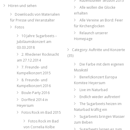
Rübenbunker Session 2015
Hören und sehen
Alle wollen die Glocke
erhalten
Downloads von Materialien
für Presse und Veranstalter
Alle Vereine an Bord: Feier
für Kirchenglocken
Fotos
Relaunch unserer
10 Jahre Sugarbeets –
Homepage
Jubiläumskonzert am
03.03.2018
Category: Auftritte und Konzerte
2. Rhedener Rocknacht
(35)
am 27.12.2014
Die Farbe mit dem eigenen
7. Freunde- und
Musikstil
Kumpelkonzert 2015
Benefizkonzert Europa
8. Freunde- und
Komitee Heyersum
Kumpelkonzert 2016
Live im Naturbad
Boule-Party 2016
Endlich wieder auftreten!
Dorffest 2014 in
The Sugarbeets heizen im
Heyersum
Naturbad kräftig ein
Fotos Rock im Bad 2015
Sugarbeets bringen Wasser
Fotos Rock im Bad
zum Beben
von Cornelia Kolbe
Sugarbeets lassen es zum