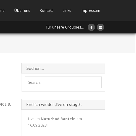
me
Über uns
Kontakt
Links
Impressum
Für unsere Groupies...
Suchen…
Endlich wieder ‚live on stage‘!
ICE B.
Live im
Naturbad Banteln
am
16.09.2023!