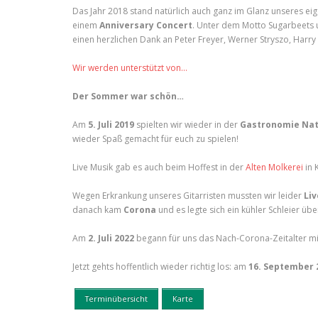
Das Jahr 2018 stand natürlich auch ganz im Glanz unseres ei
einem
Anniversary Concert
. Unter dem Motto Sugarbeets u
einen herzlichen Dank an Peter Freyer, Werner Stryszo, Harr
Wir werden unterstützt von…
Der Sommer war schön…
Am
5. Juli 2019
spielten wir wieder in der
Gastronomie Nat
wieder Spaß gemacht für euch zu spielen!
Live Musik gab es auch beim Hoffest in der
Alten Molkerei
in 
Wegen Erkrankung unseres Gitarristen mussten wir leider
Li
danach kam
Corona
und es legte sich ein kühler Schleier übe
Am
2. Juli 2022
begann für uns das Nach-Corona-Zeitalter m
Jetzt gehts hoffentlich wieder richtig los: am
16. September 
Terminübersicht
Karte