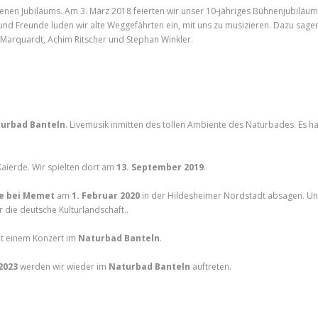
genen Jubiläums. Am 3. März 2018 feierten wir unser 10-jähriges Bühnenjubiläum
nd Freunde luden wir alte Weggefährten ein, mit uns zu musizieren. Dazu sagen
y Marquardt, Achim Ritscher und Stephan Winkler.
urbad Banteln
. Livemusik inmitten des tollen Ambiente des Naturbades. Es ha
Kaierde. Wir spielten dort am
13. September 2019
.
ve bei Memet
am
1. Februar 2020
in der Hildesheimer Nordstadt absagen. U
r die deutsche Kulturlandschaft..
it einem Konzert im
Naturbad Banteln
.
2023
werden wir wieder im
Naturbad Banteln
auftreten.