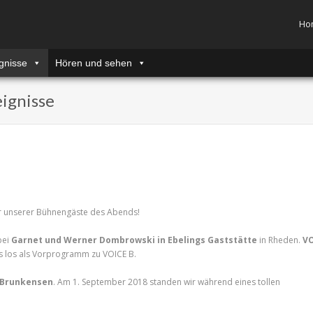
Ho
gnisse
Hören und sehen
ignisse
r unserer Bühnengäste des Abends!
bei
Garnet und Werner Dombrowski in Ebelings Gaststätte
in Rheden.
VO
es los als Vorprogramm zu VOICE B.
 Brunkensen
. Am 1. September 2018 standen wir während eines tollen