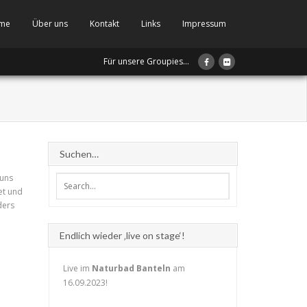
me
Über uns
Kontakt
Links
Impressum
Für unsere Groupies...
Suchen…
 uns
et und
ders
Endlich wieder ‚live on stage‘!
Live im
Naturbad Banteln
am
16.09.2023!