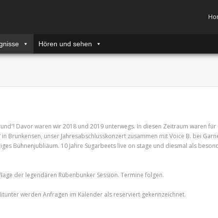
Ho
gnisse
Hören und sehen
s „rund“! Davor waren wir 2018 und 2019 unterwegs. In diesen Zeitraum waren für
ir“ in Brunkensen, unser Jahresabschlusskonzert zusammen mit Voice B. bei Garn
ges Bühnenjubliäum. 10 Jahre Sugarbeets live on stage und diesmal als beson
age der legendären Rübenbunker Session. Termine folgen.
Mitunter werden Anfragen im Kalender als reserviert gekennzeichnet.