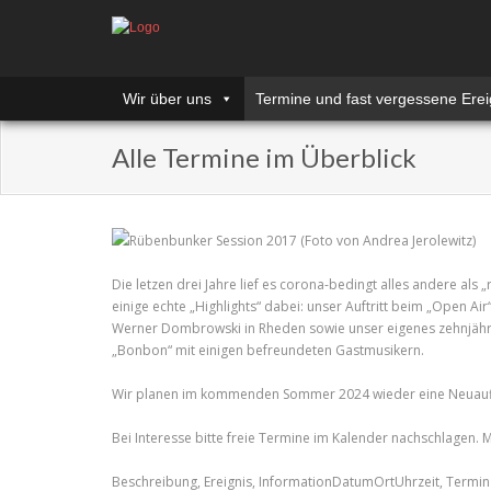
Wir über uns
Termine und fast vergessene Erei
Alle Termine im Überblick
Rübenbunker Session 2017 (Foto von Andrea Jerolewitz)
Die letzen drei Jahre lief es corona-bedingt alles andere al
einige echte „Highlights“ dabei: unser Auftritt beim „Open A
Werner Dombrowski in Rheden sowie unser eigenes zehnjähri
„Bonbon“ mit einigen befreundeten Gastmusikern.
Wir planen im kommenden Sommer 2024 wieder eine Neuaufl
Bei Interesse bitte freie Termine im Kalender nachschlagen. 
Beschreibung, Ereignis, InformationDatumOrtUhrzeit, Termin