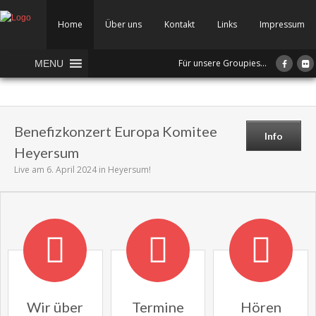
Home
Über uns
Kontakt
Links
Impressum
Für unsere Groupies...
MENU
Benefizkonzert Europa Komitee
Info
Heyersum
Live am 6. April 2024 in Heyersum!
Wir über
Termine
Hören