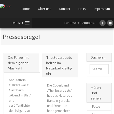
Home
Über uns
Kontakt
Links
Impressum
Für unsere Groupies...
MENU
Pressespiegel
Suchen…
Die Farbe mit
The Sugarbeets
dem eigenen
heizen im
Musikstil
Naturbad kräftig
ein
Ann-Kathrin
Oelkers war zu
Die Coverband
Hören
Gast beim
„The Sugarbeets“
und
„Abend in Blau“
hat das Naturbad
sehen
und
Banteln gerockt
+
veröffentlichte
und Freunden
+
Fotos
den folgenden
handgemachter