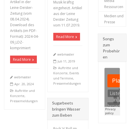
Media
Artikel in der
Musik kräftig
Ressourcen
Leine-Deister-
eingeheizt. Artikel
Zeitung (vom
aus der Leine
Medien und
08.04.2024).
Deister Zeitung
Presse
Download des
vom 11.07.2019.
Artikels (im PDF-
Format): 2024-04-
Read More
Songs
09_LDZ-
zum
komprimiert
Probehör
webmaster
en
Read More
Juli 11, 2019
Auftritte und
Konzerte
,
Events
webmaster
und Termine
,
Pressemeldungen
Apr. 20, 2024
Auftritte und
Konzerte
,
Pressemeldungen
Sugarbeets
bringen Wasser
zum Beben
Rock ’n‘ Roll im