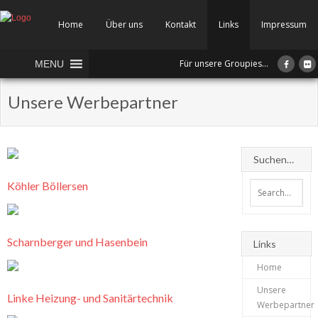
Home
Über uns
Kontakt
Links
Impressum
Für unsere Groupies...
MENU
Unsere Werbepartner
Suchen…
Köhler Böllersen
Scharnberger und Hasenbein
Links
Home
Unsere
Linke Heizung- und Sanitärtechnik
Werbepartner