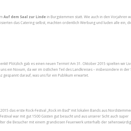
 im
Auf dem Saal zur Linde
in Burgstemmen statt. Wie auch in den Vorjahren w
nisierten das Catering selbst, machten ordentlich Werbung und luden alle ein, di
t! Plötzlich gab es einen neuen Termin! Am 31. Oktober 2015 spielten wir Liv
uns ein Novum, da wir im östlichen Teil des Landkreises – insbesondere in der 
z gespannt darauf, was uns für ein Publikum erwartet.
015 das erste Rock-Festval „Rock im Bad“ mit lokalen Bands aus Nordstemme
Festival war mit gut 1500 Gästen gut besucht und aus unserer Sicht auch super
talter die Besucher mit einem grandiosen Feuerwerk unterhalb der sehenswürdi