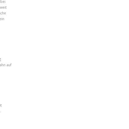
abei
 weit
sche
ein
g
ahn auf
it
.