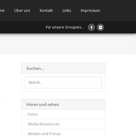
me
Über uns
Kontakt
Links
Impressum
Für unsere Groupies...
Suchen…
r
Hören und sehen
Fotos
Media Ressourcen
Medien und Presse