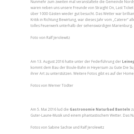
Nunmehr zum zweiten mal veranstaltete die Gemeinde Nordst
waren neben uns unsere Freunde von Straight On, Last Ticket 
über 1000 Gästen wieder gut besucht. Das Wetter war brillian
Kritik in Richtung Bewirtung, war dieses Jahr vom „Caterer“ al
tolles Feuerwerk unterhalb der sehenswürdigen Marienburg.
Foto von Ralf Jerolewitz
Am 13. August 2016 hatte unter der Federführung der
Leine
kommt dem Bau der Boule-Bahn in Heyersum zu Gute Die Suga
ihrer Art zu unterstützen. Weitere Fotos gibt es auf der Ho
Fotos von Werner Tödter
Am 5. Mai 2016 lud die
Gastronomie Naturbad Banteln
zu
Guter-Laune-Musik und einem phantastischem Wetter. Das Na
Fotos von Sabine Sachse und Ralf Jerolewitz