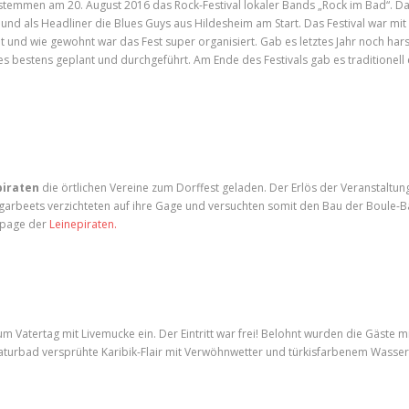
emmen am 20. August 2016 das Rock-Festival lokaler Bands „Rock im Bad“. D
und als Headliner die Blues Guys aus Hildesheim am Start. Das Festival war mit
t und wie gewohnt war das Fest super organisiert. Gab es letztes Jahr noch har
les bestens geplant und durchgeführt. Am Ende des Festivals gab es traditionell 
piraten
die örtlichen Vereine zum Dorffest geladen. Der Erlös der Veranstaltun
rbeets verzichteten auf ihre Gage und versuchten somit den Bau der Boule-B
mepage der
Leinepiraten.
m Vatertag mit Livemucke ein. Der Eintritt war frei! Belohnt wurden die Gäste m
turbad versprühte Karibik-Flair mit Verwöhnwetter und türkisfarbenem Wasser