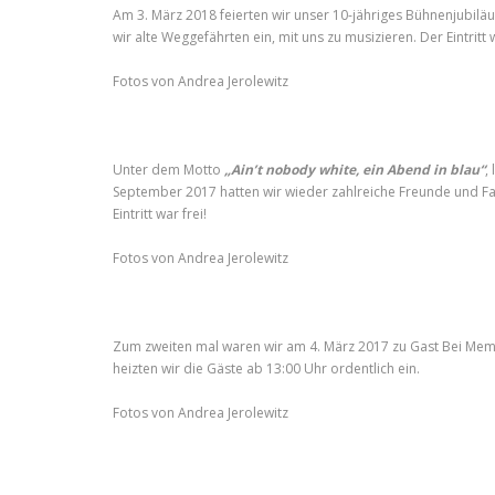
Am 3. März 2018 feierten wir unser 10-jähriges Bühnenjubil
wir alte Weggefährten ein, mit uns zu musizieren. Der Eintritt w
Fotos von Andrea Jerolewitz
Unter dem Motto
„Ain’t nobody white, ein Abend in blau“
,
September 2017 hatten wir wieder zahlreiche Freunde und Fa
Eintritt war frei!
Fotos von Andrea Jerolewitz
Zum zweiten mal waren wir am 4. März 2017 zu Gast Bei Mem
heizten wir die Gäste ab 13:00 Uhr ordentlich ein.
Fotos von Andrea Jerolewitz