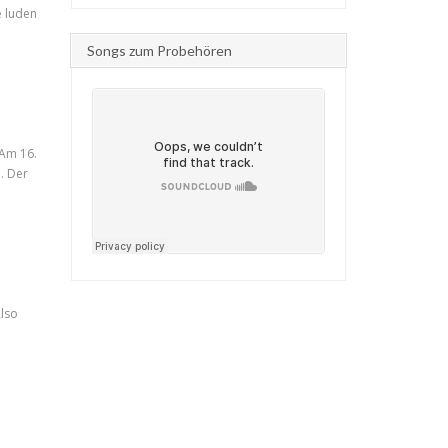
e luden
Songs zum Probehören
 Am 16.
. Der
lso