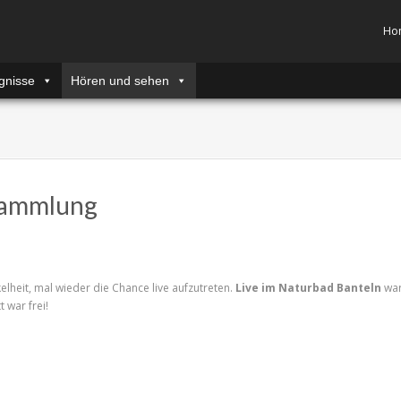
Ho
gnisse
Hören und sehen
sammlung
lheit, mal wieder die Chance live aufzutreten.
Live im Naturbad Banteln
wa
 war frei!