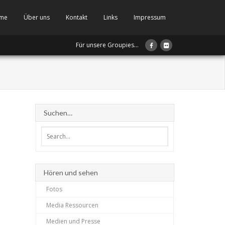
me
Über uns
Kontakt
Links
Impressum
Für unsere Groupies...
Suchen…
Hören und sehen
Fotos
Media Ressourcen
Medien und Presse