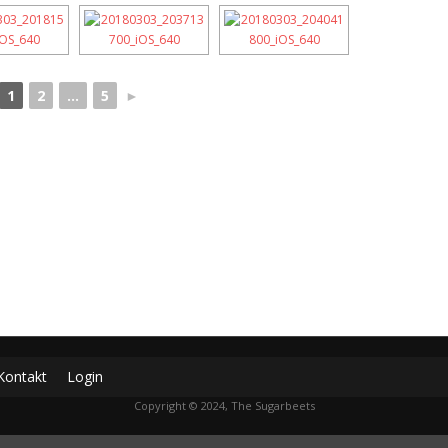
1
2
...
5
►
Kontakt
Login
Copyright © 2024, The Sugarbeets