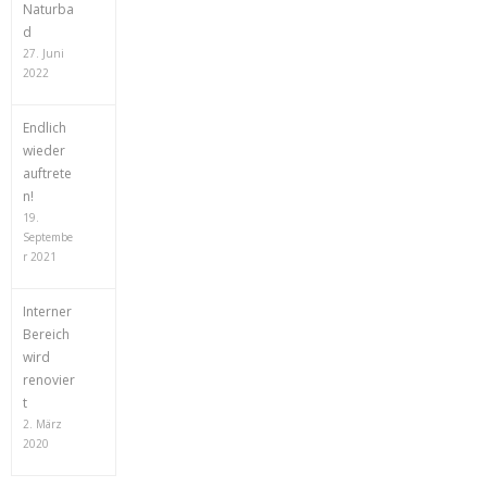
Naturba
d
27. Juni
2022
Endlich
wieder
auftrete
n!
19.
Septembe
r 2021
Interner
Bereich
wird
renovier
t
2. März
2020