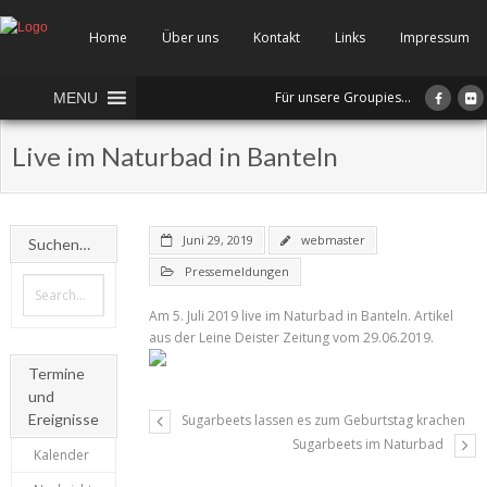
Home
Über uns
Kontakt
Links
Impressum
Für unsere Groupies...
MENU
Live im Naturbad in Banteln
Juni 29, 2019
webmaster
Suchen…
Pressemeldungen
Am 5. Juli 2019 live im Naturbad in Banteln. Artikel
aus der Leine Deister Zeitung vom 29.06.2019.
Termine
und
Ereignisse
Sugarbeets lassen es zum Geburtstag krachen
Sugarbeets im Naturbad
Kalender