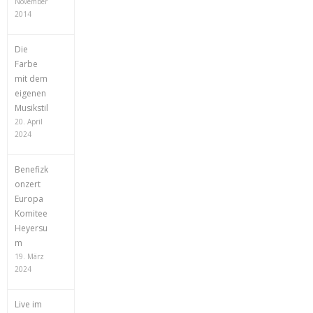
November
2014
Die
Farbe
mit dem
eigenen
Musikstil
20. April
2024
Benefizk
onzert
Europa
Komitee
Heyersu
m
19. März
2024
Live im