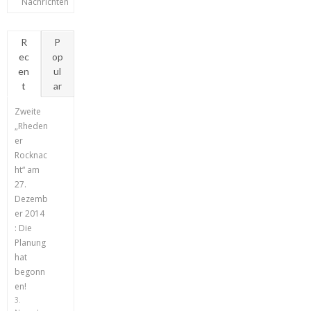
Nachrichten
R
P
ec
op
en
ul
t
ar
Zweite
„Rheden
er
Rocknac
ht“ am
27.
Dezemb
er 2014
: Die
Planung
hat
begonn
en!
3.