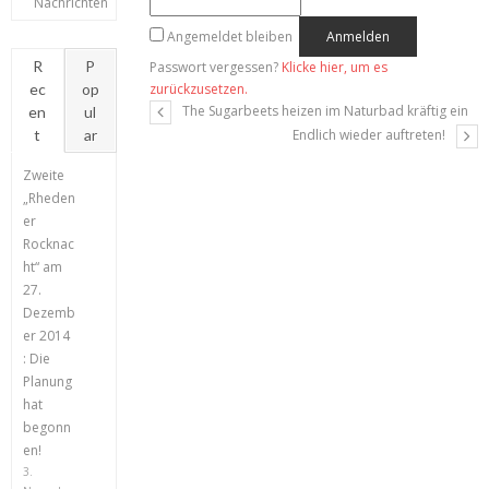
Nachrichten
Angemeldet bleiben
R
P
Passwort vergessen?
Klicke hier, um es
ec
op
zurückzusetzen.
The Sugarbeets heizen im Naturbad kräftig ein
en
ul
t
ar
Endlich wieder auftreten!
Zweite
„Rheden
er
Rocknac
ht“ am
27.
Dezemb
er 2014
: Die
Planung
hat
begonn
en!
3.