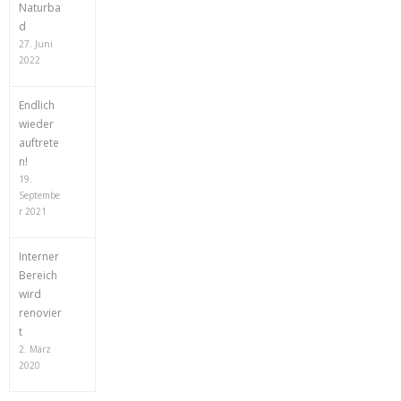
Naturba
d
27. Juni
2022
Endlich
wieder
auftrete
n!
19.
Septembe
r 2021
Interner
Bereich
wird
renovier
t
2. März
2020