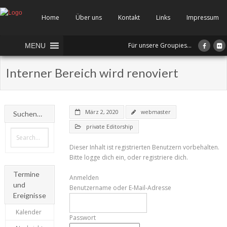
Home
Über uns
Kontakt
Links
Impressum
Für unsere Groupies...
MENU
Interner Bereich wird renoviert
März 2, 2020
webmaster
Suchen…
private Editorship
Dieser Inhalt ist registrierten Benutzern vorbehalten.
Bitte logge dich ein, oder registriere dich.
Termine
Anmelden
und
Benutzername oder E-Mail-Adresse
Ereignisse
Kalender
Passwort