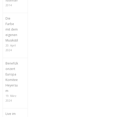
November
2014
Die
Farbe
mit dem
eigenen
Musikstil
20. April
2024
Benefizk
onzert
Europa
Komitee
Heyersu
m
19. März
2024
Live im