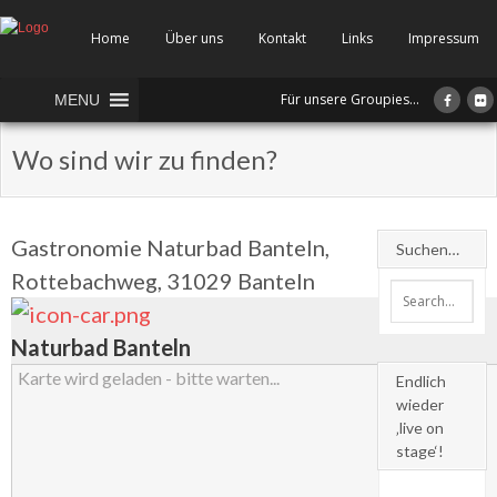
Home
Über uns
Kontakt
Links
Impressum
Für unsere Groupies...
MENU
Wo sind wir zu finden?
Gastronomie Naturbad Banteln,
Suchen…
Rottebachweg, 31029 Banteln
Naturbad Banteln
Karte wird geladen - bitte warten...
Endlich
wieder
‚live on
stage‘!