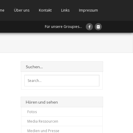
me
Über uns
Kontakt
Links
Impressum
Für unsere Groupies...
Suchen…
Hören und sehen
Fotos
Media Ressourcen
Medien und Presse