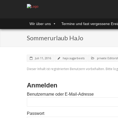
Wir über uns
Termine und fast vergessene Erei
Sommerurlaub HaJo
Juli 11, 2016
hajo.sugarbeets
private Editors
Dieser Inhalt ist registrierten Benutzern vorbehalten. Bitte log
Anmelden
Benutzername oder E-Mail-Adresse
Passwort