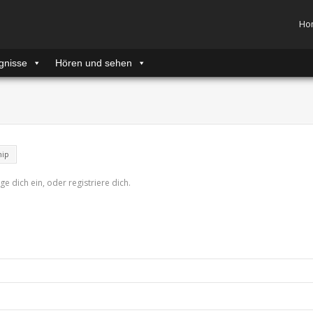
Ho
gnisse
Hören und sehen
hip
ge dich ein, oder registriere dich.