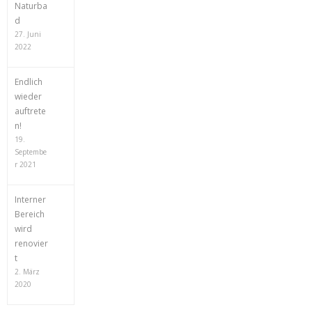
Naturba
d
27. Juni
2022
Endlich
wieder
auftrete
n!
19.
Septembe
r 2021
Interner
Bereich
wird
renovier
t
2. März
2020