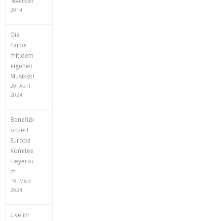
November
2014
Die
Farbe
mit dem
eigenen
Musikstil
20. April
2024
Benefizk
onzert
Europa
Komitee
Heyersu
m
19. März
2024
Live im