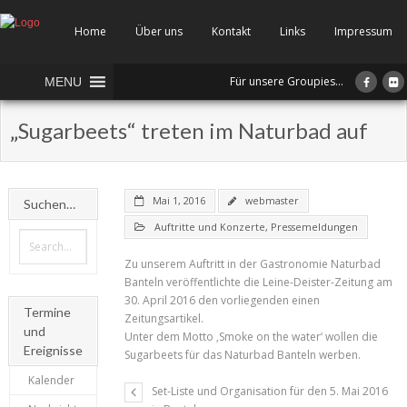
Home
Über uns
Kontakt
Links
Impressum
Für unsere Groupies...
MENU
„Sugarbeets“ treten im Naturbad auf
Mai 1, 2016
webmaster
Suchen…
Auftritte und Konzerte
,
Pressemeldungen
Zu unserem Auftritt in der Gastronomie Naturbad
Banteln veröffentlichte die Leine-Deister-Zeitung am
30. April 2016 den vorliegenden einen
Termine
Zeitungsartikel.
und
Unter dem Motto ‚Smoke on the water‘ wollen die
Ereignisse
Sugarbeets für das Naturbad Banteln werben.
Kalender
Set-Liste und Organisation für den 5. Mai 2016