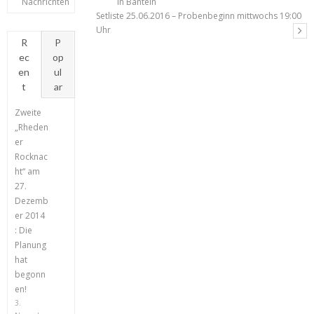
Nachrichten
in Banteln
Setliste 25.06.2016 – Probenbeginn mittwochs 19:00
Uhr
R
P
ec
op
en
ul
t
ar
Zweite
„Rheden
er
Rocknac
ht“ am
27.
Dezemb
er 2014
: Die
Planung
hat
begonn
en!
3.