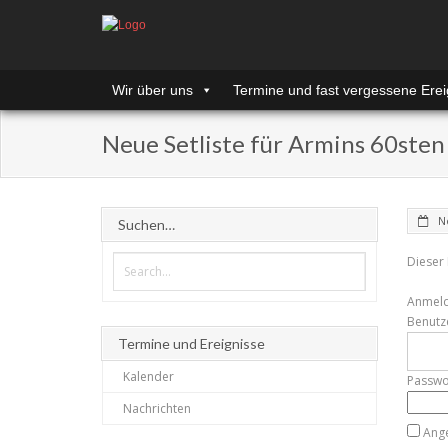
Wir über uns
Termine und fast vergessene Erei
Neue Setliste für Armins 60ste
N
Suchen…
Dieser 
Anmel
Benutz
Termine und Ereignisse
Kalender
Passwo
Nachrichten
Ang