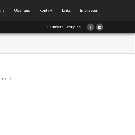
me
Über uns
Kontakt
Links
Impressum
Für unsere Groupies...
ere dich.