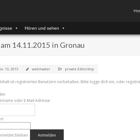
Ho
gnisse
Hören und sehen
n am 14.11.2015 in Gronau
ov. 13, 2015
webmaster
private Editorship
Inhalt ist registrierten Benutzern vorbehalten. Bitte logge dich ein, oder registri
den
ername oder E-Mail-Adresse
rt
emeldet bleiben