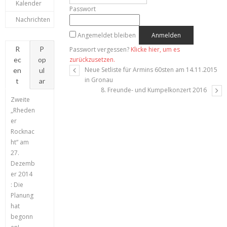
Kalender
Passwort
Nachrichten
Angemeldet bleiben
R
P
Passwort vergessen?
Klicke hier, um es
ec
op
zurückzusetzen.
Neue Setliste für Armins 60sten am 14.11.2015
en
ul
in Gronau
t
ar
8. Freunde- und Kumpelkonzert 2016
Zweite
„Rheden
er
Rocknac
ht“ am
27.
Dezemb
er 2014
: Die
Planung
hat
begonn