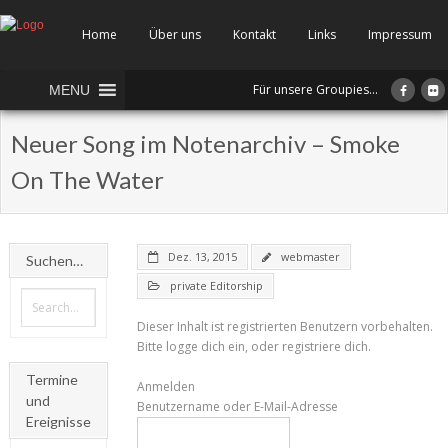
Home
Über uns
Kontakt
Links
Impressum
Für unsere Groupies...
MENU
Neuer Song im Notenarchiv – Smoke
On The Water
Dez. 13, 2015
webmaster
Suchen…
private Editorship
Dieser Inhalt ist registrierten Benutzern vorbehalten.
Bitte logge dich ein, oder registriere dich.
Termine
Anmelden
und
Benutzername oder E-Mail-Adresse
Ereignisse