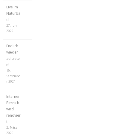
Live im
Naturba
d
27. Juni
2022
Endlich
wieder
auftrete
n!
19.
Septembe
r 2021
Interner
Bereich
wird
renovier
t
2. März
2020