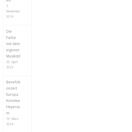
en!
3.
November
2014
Die
Farbe
mit dem
eigenen
Musikstil
20. April
2024
Benefizk
onzert
Europa
Komitee
Heyersu
m
19. März
2024