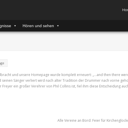
Ho
gnisse
Hören und sehen
age
 vollbracht und unsere Homepage wurde komplett erneuert: „…and then there wer
 seinen Sänger verliert wird nach alter Tradition der Drummer nach vorne geho
Freyer ein großer Verehrer von Phil Collins ist, fiel ihm diese Entscheidung auc
Alle Vereine an Bord: Feier für Kirchenglock