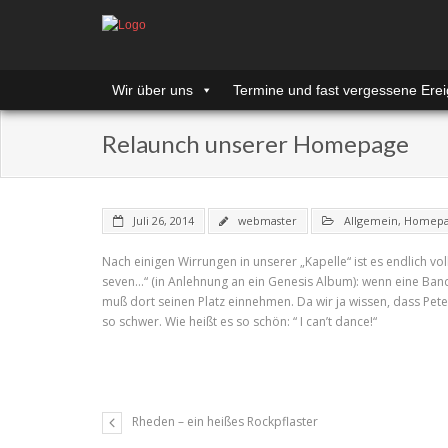
Wir über uns
Termine und fast vergessene Erei
Relaunch unserer Homepage
Juli 26, 2014
webmaster
Allgemein
,
Homep
Nach einigen Wirrungen in unserer „Kapelle“ ist es endlich
seven…“ (in Anlehnung an ein Genesis Album): wenn eine Band
muß dort seinen Platz einnehmen. Da wir ja wissen, dass Peter 
so schwer. Wie heißt es so schön: “ I can’t dance!“
Rheden – ein heißes Rockpflaster