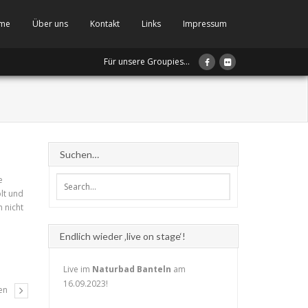
me
Über uns
Kontakt
Links
Impressum
Für unsere Groupies...
Suchen…
e
lt und
h nicht
Endlich wieder ‚live on stage‘!
Live im
Naturbad Banteln
am
16.09.2023!
en