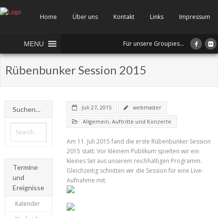
Home
Über uns
Kontakt
Links
Impressum
Für unsere Groupies...
MENU
Rübenbunker Session 2015
Juli 27, 2015
webmaster
Suchen…
Allgemein
,
Auftritte und Konzerte
Am 11. Juli 2015 fand die erste Rübenbunker Session
2015 statt. Vor kleinem Publikum spielten wir ein
kleines Set aus unserem reichhaltigen Programm.
Termine
Gleichzeitig schnitten wir die Session für eine Live-
und
Aufnahme mit.
Ereignisse
Kalender