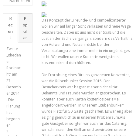
Nachrichten
R
P
Das Konzept der „Freunde- und Kumpelkonzerte“
ec
op
wollen wir auf langer Sicht verlassen und neue Wege
en
ul
beschreiten. Dabei ist uns nicht der Spaß und die
t
ar
Lust an der Sache vergangen, sondern das Verhältnis
von Aufwand und Nutzen rückte bei der
Zweite
Veranstaltungsreihe immer mehr in ein ungünstiges
„Rheden
Licht. Wir wollen unsere Konzerte wenigstens
er
kostendeckend durchführen.
Rocknac
ht“ am
Die Erprobung eines für uns ganz neuen Konzeptes,
27.
war die Rübenbunker Session 2015. Der
Dezemb
Besucherkreis war begrenzt aber nicht elitär.
Bekannte und Freunde wurden angesprochen. Es
er 2014
konnten aber auch Karten kostenlos per eMail
: Die
angefordert werden. In unserem „Rübenbunker“
Planung
wurde Platz für 50 Gäste geschaffen. Es war eng aber
hat
es ging gemütlich zu in unserem Probenraum.Als
begonn
gute Gastgeber sorgten wir auch für das Catering:
en!
wir schmissen den Grill an und bewirteten unsere
3.
Gäste mit frisch Gegrilltem und kühlen Getränken.