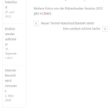
Naturba
d
Weitere Fotos von der Rübenbunker Session 2015
27. Juni
gibt es [
hier
].
2022
Neuer Termin Naturbad Banteln steht!
Eine rundum schöne Sache
Endlich
wieder
auftrete
n!
19.
Septembe
r 2021
Interner
Bereich
wird
renovier
t
2. März
2020