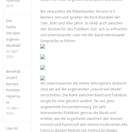
November
2014
Wir verpackten die Rübenbunker Session in 5
kleinere Sets und spielten die Rock Klassiker der
Die
70er, 80er und 90er Jahre. So blieb auch zwischen
Farbe
den Stücken für das Publikum Zeit, sich zu erfrischen
mit dem
und untereinander oder mit der Band interessante
eigenen
Gespräche zu führen.
Musikstil
20. April
2024
Benefizk
onzert
Wir untermauerten die intime Atmosphäre dadurch,
Europa
dass wir auf die sogenannten „Hau-Drauf-Stücke“
Komitee
verzichteten. Die Nähe zwischen Band und Publikum
Heyersu
sorgte für eine gänzlich andere, für uns ganz
m
ungewohnte Konzertstimmung. Ein sehr
19. März
interessiertes Publikum genoss die Musik und
2024
erlebte, wie die Sugarbeets zwischen den Stücken
ironisch und humorvoll den Abend moderierten.Alle
Live im
Fotos in diesem Beitrag von Andrea Jerolewitz.