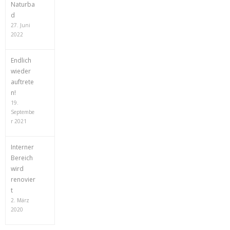
Naturba
d
27. Juni
2022
Endlich
wieder
auftrete
n!
19.
Septembe
r 2021
Interner
Bereich
wird
renovier
t
2. März
2020