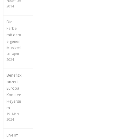
November
2014
Die
Farbe
mit dem
eigenen
Musikstil
20. April
2024
Benefizk
onzert
Europa
Komitee
Heyersu
m
19. März
2024
Live im