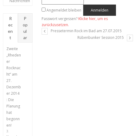
Nachrichten
Angemeldet bleiben
R
P
Passwort vergessen?
Klicke hier, um es
ec
op
zurückzusetzen.
Pressetermin Rock im Bad am 27.07.2015
en
ul
t
ar
Rübenbunker Session 2015
Zweite
„Rheden
er
Rocknac
ht“ am
27.
Dezemb
er 2014
: Die
Planung
hat
begonn
en!
3.