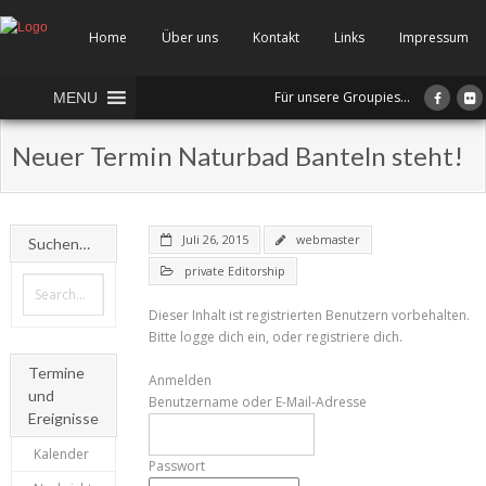
Home
Über uns
Kontakt
Links
Impressum
Für unsere Groupies...
MENU
Neuer Termin Naturbad Banteln steht!
Juli 26, 2015
webmaster
Suchen…
private Editorship
Dieser Inhalt ist registrierten Benutzern vorbehalten.
Bitte logge dich ein, oder registriere dich.
Termine
Anmelden
und
Benutzername oder E-Mail-Adresse
Ereignisse
Kalender
Passwort