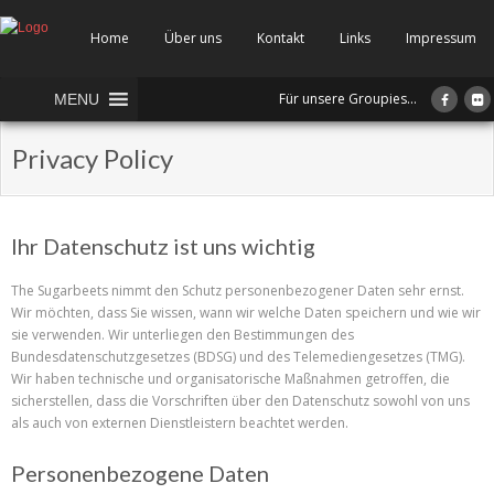
Home
Über uns
Kontakt
Links
Impressum
Für unsere Groupies...
MENU
Privacy Policy
Ihr Datenschutz ist uns wichtig
The Sugarbeets nimmt den Schutz personenbezogener Daten sehr ernst.
Wir möchten, dass Sie wissen, wann wir welche Daten speichern und wie wir
sie verwenden. Wir unterliegen den Bestimmungen des
Bundesdatenschutzgesetzes (BDSG) und des Telemediengesetzes (TMG).
Wir haben technische und organisatorische Maßnahmen getroffen, die
sicherstellen, dass die Vorschriften über den Datenschutz sowohl von uns
als auch von externen Dienstleistern beachtet werden.
Personenbezogene Daten