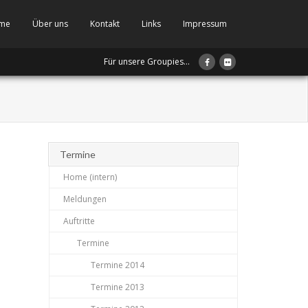
me
Über uns
Kontakt
Links
Impressum
Für unsere Groupies...
Termine
Home (intern)
Meldungen
Auftritte
Termine
Termine 2014
Termine 2013