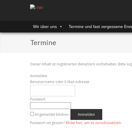
Wir über uns
Termine und fast vergessene Erei
Termine
Dieser Inhalt ist registrierten Benutzern vorbehalten. Bitte log
Anmelden
Benutzername oder E-Mail-Adresse
Passwort
Angemeldet bleiben
Passwort vergessen?
Klicke hier, um es zurückzusetzen.