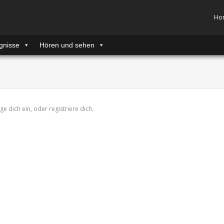
Ho
gnisse
Hören und sehen
ge dich ein, oder registriere dich.