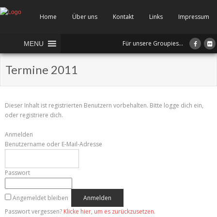
Home
Über uns
Kontakt
Links
Impressum
Für unsere Groupies...
MENU
Termine 2011
Dieser Inhalt ist registrierten Benutzern vorbehalten. Bitte logge dich ein,
oder registriere dich.
Anmelden
Benutzername oder E-Mail-Adresse
Passwort
Angemeldet bleiben
Passwort vergessen?
Klicke hier, um es zurückzusetzen.