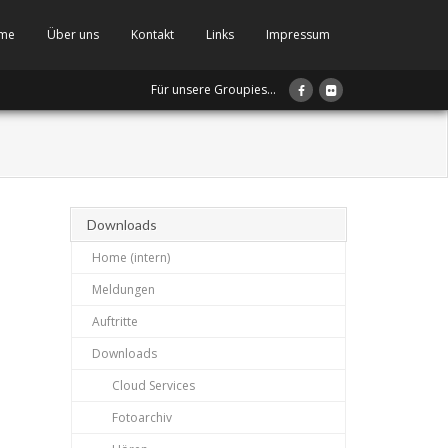
me
Über uns
Kontakt
Links
Impressum
Für unsere Groupies...
Downloads
Home (intern)
Meldungen
Auftritte
Downloads
Cloud Services
Fotoarchiv