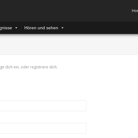
Ho
gnisse
Hören und sehen
ge dich ein, oder registriere dich.