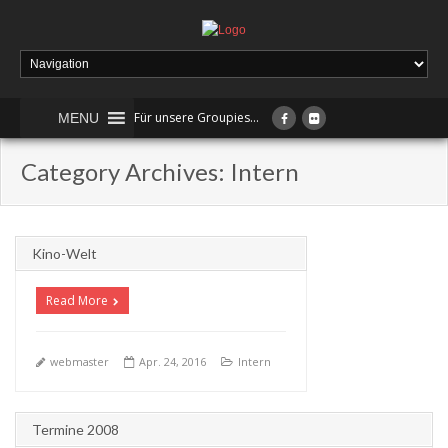
Für unsere Groupies...
MENU
Category Archives: Intern
Kino-Welt
Read More
webmaster
Apr. 24, 2016
Intern
+
Termine 2008