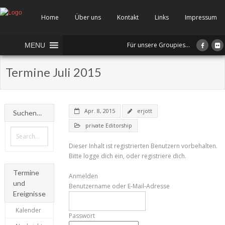
Home
Über uns
Kontakt
Links
Impressum
Für unsere Groupies...
MENU
Termine Juli 2015
Apr. 8, 2015
erjott
Suchen…
private Editorship
Dieser Inhalt ist registrierten Benutzern vorbehalten.
Bitte logge dich ein, oder registriere dich.
Termine
Anmelden
und
Benutzername oder E-Mail-Adresse
Ereignisse
Kalender
Passwort