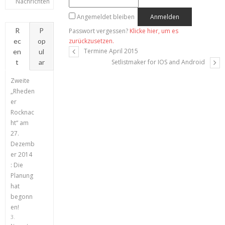
Nachrichten
Angemeldet bleiben
R
P
Passwort vergessen?
Klicke hier, um es
ec
op
zurückzusetzen.
Termine April 2015
en
ul
t
ar
Setlistmaker for IOS and Android
Zweite
„Rheden
er
Rocknac
ht“ am
27.
Dezemb
er 2014
: Die
Planung
hat
begonn
en!
3.