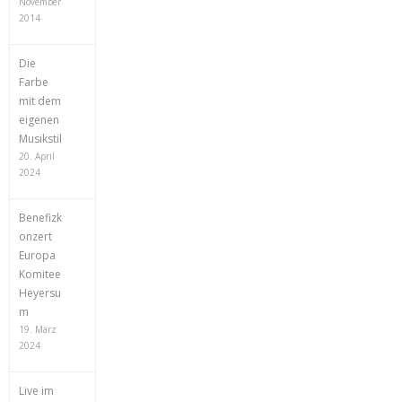
November
2014
Die
Farbe
mit dem
eigenen
Musikstil
20. April
2024
Benefizk
onzert
Europa
Komitee
Heyersu
m
19. März
2024
Live im