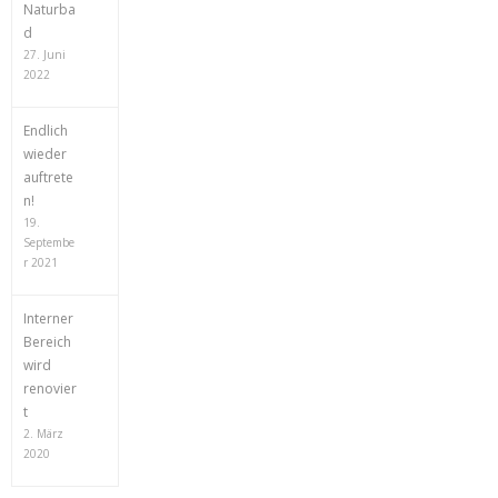
Naturba
d
27. Juni
2022
Endlich
wieder
auftrete
n!
19.
Septembe
r 2021
Interner
Bereich
wird
renovier
t
2. März
2020