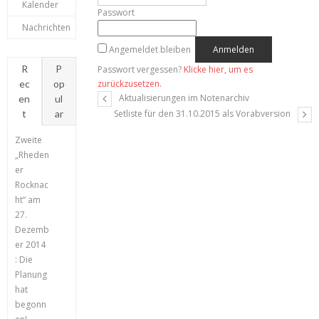
Kalender
Passwort
Nachrichten
Angemeldet bleiben
R
P
Passwort vergessen?
Klicke hier, um es
ec
op
zurückzusetzen.
Aktualisierungen im Notenarchiv
en
ul
t
ar
Setliste für den 31.10.2015 als Vorabversion
Zweite
„Rheden
er
Rocknac
ht“ am
27.
Dezemb
er 2014
: Die
Planung
hat
begonn