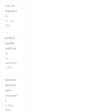
Live im
Naturba
d
27. Juni
2022
Endlich
wieder
auftrete
n!
19.
Septembe
r 2021
Interner
Bereich
wird
renovier
t
2. März
2020