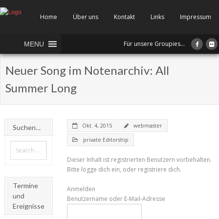
Home
Über uns
Kontakt
Links
Impressum
Für unsere Groupies...
MENU
Neuer Song im Notenarchiv: All
Summer Long
Okt. 4, 2015
webmaster
Suchen…
private Editorship
Dieser Inhalt ist registrierten Benutzern vorbehalten.
Bitte logge dich ein, oder registriere dich.
Termine
Anmelden
und
Benutzername oder E-Mail-Adresse
Ereignisse