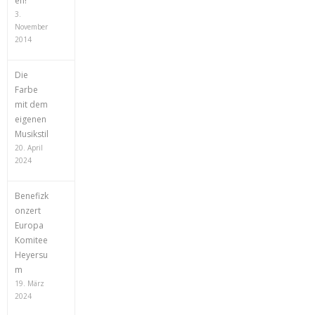
en!
3.
November
2014
Die
Farbe
mit dem
eigenen
Musikstil
20. April
2024
Benefizk
onzert
Europa
Komitee
Heyersu
m
19. März
2024