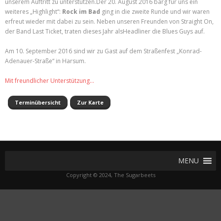
unserem Auftritt zu unterstützen.Der 20. August 2016 barg für uns ein
weiteres „Highlight“:
Rock im Bad
ging in die zweite Runde und wir waren
erfreut wieder mit dabei zu sein. Neben unseren Freunden von Straight On,
der Band Last Ticket, traten dieses Jahr alsHeadliner die Blues Guys auf.
Am 10. September 2016 sind wir zu Gast auf dem Straßenfest „Konrad-
Adenauer-Straße“ in Harsum.
Mit freundlicher Unterstützung…
Terminübersicht
Zur Karte
MENU
Copyright © 2024, The Sugarbeets