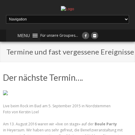
Für unsere Groupies...
MENU
Termine und fast vergessene Ereignisse
Der nächste Termin….
Live beim Rock im Bad am 5. September 2015 in Nordstemmen
Foto von Kerstin Loel
Am 13. August 2016 waren wir «live on stage» auf der
Boule Party
in Heyersum. Wir haben uns sehr gefreut, die Benefizveranstaltung mit