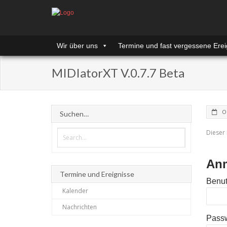
Wir über uns
Termine und fast vergessene Erei
MIDIatorXT V.0.7.7 Beta
O
Suchen…
Dieser 
An
Termine und Ereignisse
Benut
Kalender
Nachrichten
Pass