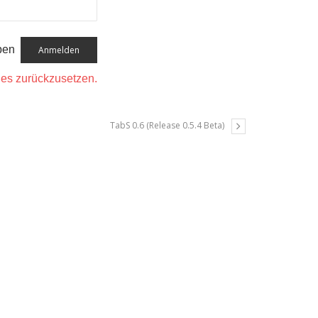
ben
m es zurückzusetzen.
TabS 0.6 (Release 0.5.4 Beta)