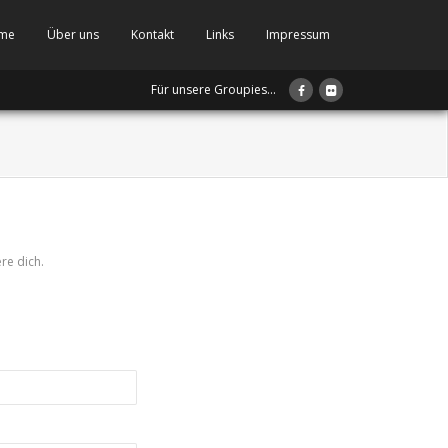
me
Über uns
Kontakt
Links
Impressum
Für unsere Groupies...
ere dich.