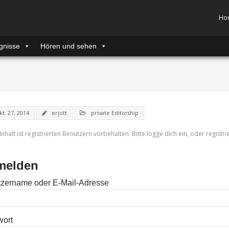
Ho
gnisse
Hören und sehen
kt. 27, 2014
erjott
private Editorship
Inhalt ist registrierten Benutzern vorbehalten. Bitte logge dich ein, oder registri
melden
zername oder E-Mail-Adresse
wort