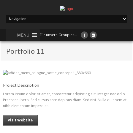
Für unsere Groupies...
MENU
Portfolio 11
Project Description
Lorem ipsum dolor sit amet, consectetur adipiscing elit. Integer nec odio.
Praesent libero. Sed cursus ante dapibus diam. Sed nisi. Nulla quis sem at
nibh elementum imperdiet.
Visit Website