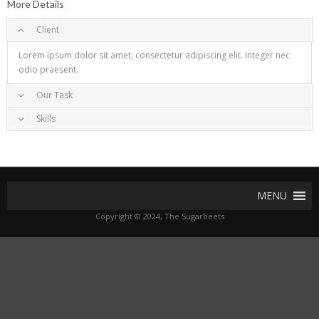
More Details
Client
Lorem ipsum dolor sit amet, consectetur adipiscing elit. Integer nec
odio praesent.
Our Task
Skills
Project completed on Duis sagittis ipsum. Praesent mauris. Fusce nec
tellus sed augue semper porta. Mauris massa. Vestibulum lacinia arcu
Duis sagittis ipsum. Praesent mauris. Fusce nec tellus sed augue
eget nulla.
semper porta. Mauris massa. Vestibulum lacinia arcu eget nulla.
MENU
Copyright © 2024, The Sugarbeets