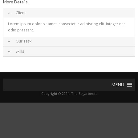
More Details
Client
Lorem ipsum dolor sit amet, consectetur adipiscing elit. Integer nec
odio praesent.
Our Task
Skills
Project completed on Duis sagittis ipsum. Praesent mauris. Fusce nec
tellus sed augue semper porta. Mauris massa. Vestibulum lacinia arcu
Duis sagittis ipsum. Praesent mauris. Fusce nec tellus sed augue
eget nulla.
semper porta. Mauris massa. Vestibulum lacinia arcu eget nulla.
MENU
Copyright © 2024, The Sugarbeets