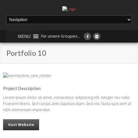
Für unsere Groupies...
MENU
Portfolio 10
Project Description
Lorem ipsum dolor sit amet, consectetur adipiscing elit. Integer nec odio.
Praesent libero. Sed cursus ante dapibus diam. Sed nisi. Nulla quis sem at
nibh elementum imperdiet.
Visit Website