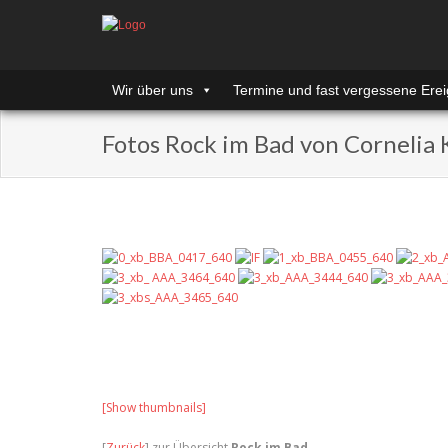
Wir über uns
Termine und fast vergessene Erei
Fotos Rock im Bad von Cornelia 
[Show thumbnails]
[
Zurück
] zur Übersicht
Rock im Bad